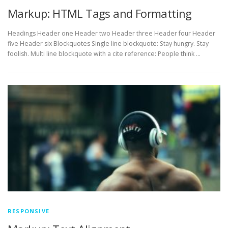
Markup: HTML Tags and Formatting
Headings Header one Header two Header three Header four Header
five Header six Blockquotes Single line blockquote: Stay hungry. Stay
foolish. Multi line blockquote with a cite reference: People think …
RESPONSIVE